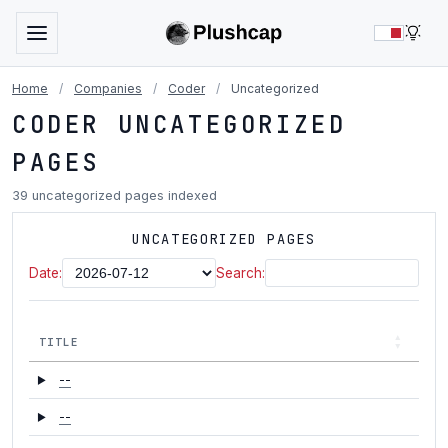
LIG
Home
/
Companies
/
Coder
/
Uncategorized
CODER UNCATEGORIZED
PAGES
39 uncategorized pages indexed
UNCATEGORIZED PAGES
Date:
Search:
TITLE
--
--